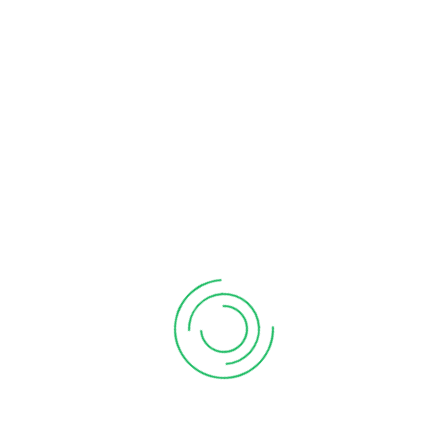
IT WORK?
Et harum quidem rerum facilis est et expedita distinctio
quas molestias is excepturi sint the Lorem ipsum dolor sit
amet do eiusmod.Et harum quidem rerum facilis est et
expedita
Share: