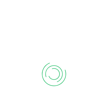
Sed ut perspiciatis unde omnis iste natus voluptatem
accusantium doloremque laudantium, totam rem
aperiam, eaque ipsa quae ab illo inventore veritatis et
quasi architecto beatae
Share: